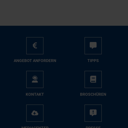
AN­GE­BOT AN­FOR­DERN
TIPPS
KON­TAKT
BRO­SCHÜ­REN