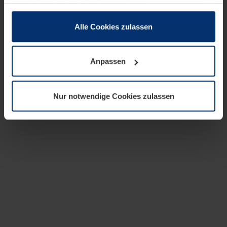
zusammen, die Sie ihnen bereitgestellt haben oder die
sie im Rahmen Ihrer Nutzung der Dienste gesammelt
haben.
Alle Cookies zulassen
Rechtlich können wir Cookies auf Ihrem Gerät speichern,
wenn diese für den Betrieb dieser Seite unbedingt
Anpassen
notwendig sind. Für alle anderen Cookie-Typen benötigen
wir Ihre Erlaubnis. Ihre Einwilligung können Sie jederzeit
in der Cookie-Erläuterung auf der Seite
Nur notwendige Cookies zulassen
Datenschutzerklärung
unserer Website ändern oder
widerrufen.