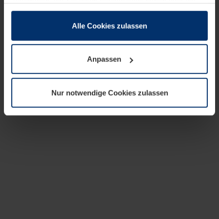
zusammen, die Sie ihnen bereitgestellt haben oder die
sie im Rahmen Ihrer Nutzung der Dienste gesammelt
haben.
Alle Cookies zulassen
Rechtlich können wir Cookies auf Ihrem Gerät speichern,
wenn diese für den Betrieb dieser Seite unbedingt
Anpassen
notwendig sind. Für alle anderen Cookie-Typen benötigen
wir Ihre Erlaubnis. Ihre Einwilligung können Sie jederzeit
in der Cookie-Erläuterung auf der Seite
Nur notwendige Cookies zulassen
Datenschutzerklärung
unserer Website ändern oder
widerrufen.