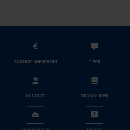
AN­GE­BOT AN­FOR­DERN
TIPPS
KON­TAKT
BRO­SCHÜ­REN