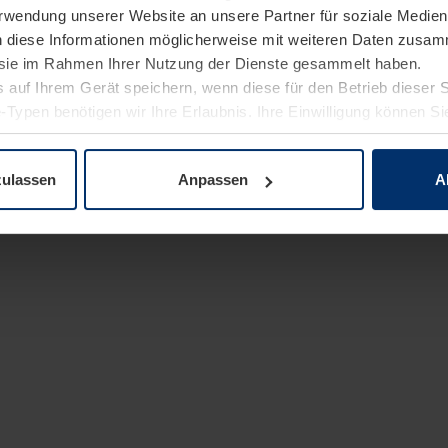
Verwendung unserer Website an unsere Partner für soziale Medi
n diese Informationen möglicherweise mit weiteren Daten zusam
e sie im Rahmen Ihrer Nutzung der Dienste gesammelt haben.
 auf Ihrem Gerät speichern, wenn diese für den Betrieb dieser 
-Typen benötigen wir Ihre Erlaubnis. Ihre Einwilligung können Sie
enschutzerklärung
unserer Website ändern oder widerrufen.
zulassen
Anpassen
A