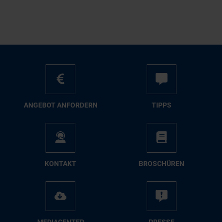
AN­GE­BOT AN­FOR­DERN
TIPPS
KON­TAKT
BRO­SCHÜ­REN