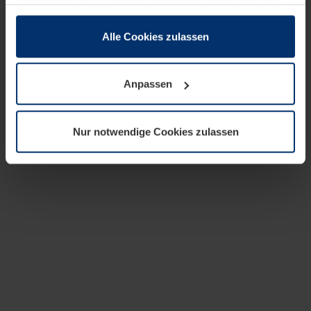
zusammen, die Sie ihnen bereitgestellt haben oder die
sie im Rahmen Ihrer Nutzung der Dienste gesammelt
haben.
Alle Cookies zulassen
Rechtlich können wir Cookies auf Ihrem Gerät speichern,
wenn diese für den Betrieb dieser Seite unbedingt
Anpassen
notwendig sind. Für alle anderen Cookie-Typen benötigen
wir Ihre Erlaubnis. Ihre Einwilligung können Sie jederzeit
in der Cookie-Erläuterung auf der Seite
Nur notwendige Cookies zulassen
Datenschutzerklärung
unserer Website ändern oder
widerrufen.