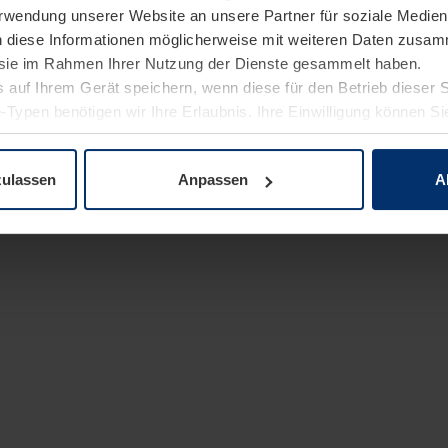
Verwendung unserer Website an unsere Partner für soziale Medi
n diese Informationen möglicherweise mit weiteren Daten zusam
e sie im Rahmen Ihrer Nutzung der Dienste gesammelt haben.
 auf Ihrem Gerät speichern, wenn diese für den Betrieb dieser 
-Typen benötigen wir Ihre Erlaubnis. Ihre Einwilligung können Sie
enschutzerklärung
unserer Website ändern oder widerrufen.
zulassen
Anpassen
A