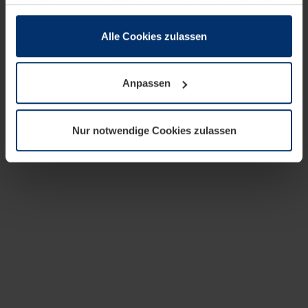
zusammen, die Sie ihnen bereitgestellt haben oder die
sie im Rahmen Ihrer Nutzung der Dienste gesammelt
haben.
Alle Cookies zulassen
Rechtlich können wir Cookies auf Ihrem Gerät speichern,
wenn diese für den Betrieb dieser Seite unbedingt
Anpassen
notwendig sind. Für alle anderen Cookie-Typen benötigen
wir Ihre Erlaubnis. Ihre Einwilligung können Sie jederzeit
in der Cookie-Erläuterung auf der Seite
Nur notwendige Cookies zulassen
Datenschutzerklärung
unserer Website ändern oder
widerrufen.