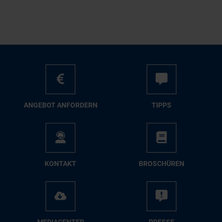
AN­GE­BOT AN­FOR­DERN
TIPPS
KON­TAKT
BRO­SCHÜ­REN