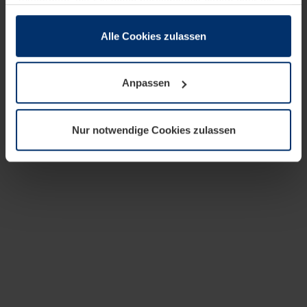
zusammen, die Sie ihnen bereitgestellt haben oder die
sie im Rahmen Ihrer Nutzung der Dienste gesammelt
haben.
Alle Cookies zulassen
Rechtlich können wir Cookies auf Ihrem Gerät speichern,
wenn diese für den Betrieb dieser Seite unbedingt
Anpassen
notwendig sind. Für alle anderen Cookie-Typen benötigen
wir Ihre Erlaubnis. Ihre Einwilligung können Sie jederzeit
in der Cookie-Erläuterung auf der Seite
Nur notwendige Cookies zulassen
Datenschutzerklärung
unserer Website ändern oder
widerrufen.