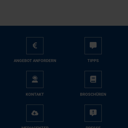
AN­GE­BOT AN­FOR­DERN
TIPPS
KON­TAKT
BRO­SCHÜ­REN