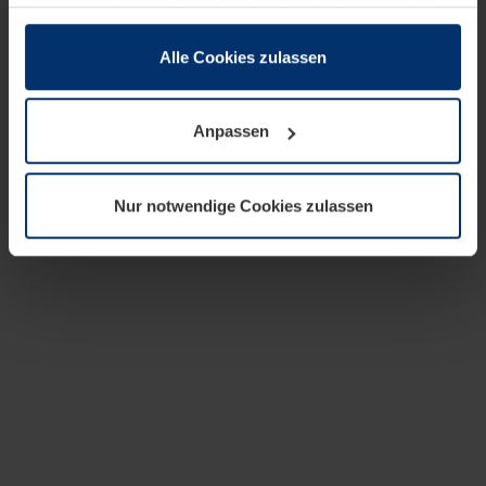
zusammen, die Sie ihnen bereitgestellt haben oder die
sie im Rahmen Ihrer Nutzung der Dienste gesammelt
haben.
Alle Cookies zulassen
Rechtlich können wir Cookies auf Ihrem Gerät speichern,
wenn diese für den Betrieb dieser Seite unbedingt
Anpassen
notwendig sind. Für alle anderen Cookie-Typen benötigen
wir Ihre Erlaubnis. Ihre Einwilligung können Sie jederzeit
in der Cookie-Erläuterung auf der Seite
Nur notwendige Cookies zulassen
Datenschutzerklärung
unserer Website ändern oder
widerrufen.