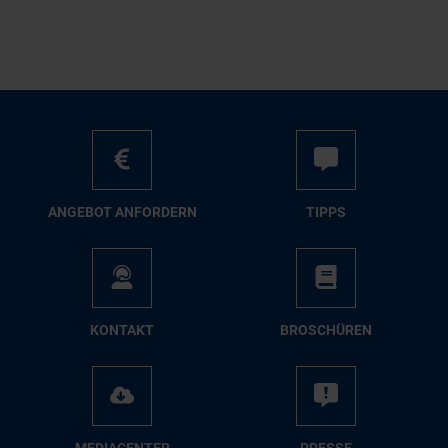
AN­GE­BOT AN­FOR­DERN
TIPPS
KON­TAKT
BRO­SCHÜ­REN