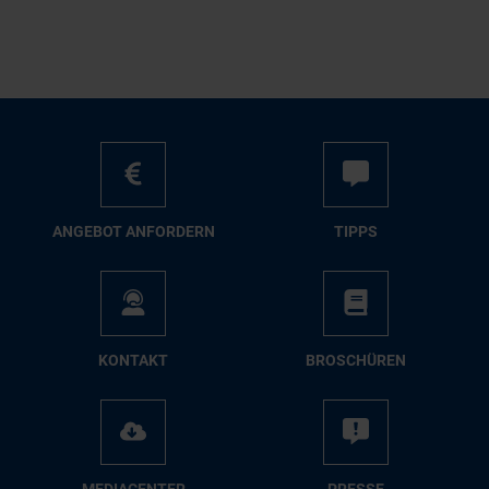
AN­GE­BOT AN­FOR­DERN
TIPPS
KON­TAKT
BRO­SCHÜ­REN