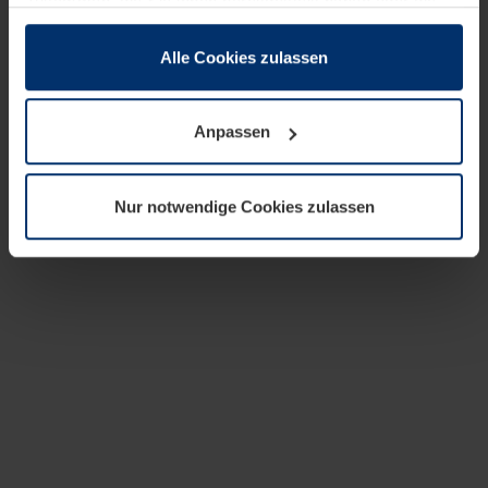
zusammen, die Sie ihnen bereitgestellt haben oder die
sie im Rahmen Ihrer Nutzung der Dienste gesammelt
haben.
Alle Cookies zulassen
Rechtlich können wir Cookies auf Ihrem Gerät speichern,
wenn diese für den Betrieb dieser Seite unbedingt
Anpassen
notwendig sind. Für alle anderen Cookie-Typen benötigen
wir Ihre Erlaubnis. Ihre Einwilligung können Sie jederzeit
in der Cookie-Erläuterung auf der Seite
Nur notwendige Cookies zulassen
Datenschutzerklärung
unserer Website ändern oder
widerrufen.