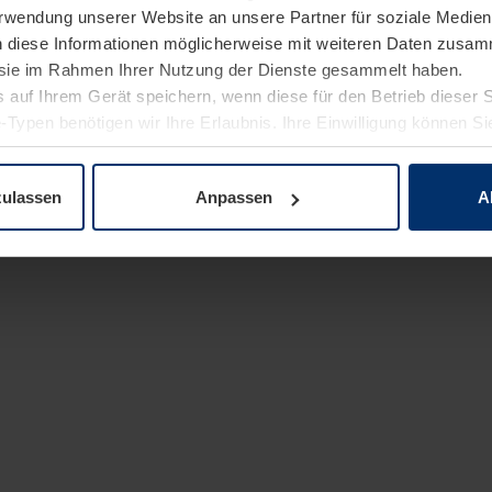
Verwendung unserer Website an unsere Partner für soziale Medi
n diese Informationen möglicherweise mit weiteren Daten zusam
e sie im Rahmen Ihrer Nutzung der Dienste gesammelt haben.
 auf Ihrem Gerät speichern, wenn diese für den Betrieb dieser 
-Typen benötigen wir Ihre Erlaubnis. Ihre Einwilligung können Sie
enschutzerklärung
unserer Website ändern oder widerrufen.
zulassen
Anpassen
A