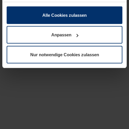
zusammen, die Sie ihnen bereitgestellt haben oder die
sie im Rahmen Ihrer Nutzung der Dienste gesammelt
haben.
Alle Cookies zulassen
Rechtlich können wir Cookies auf Ihrem Gerät speichern,
wenn diese für den Betrieb dieser Seite unbedingt
Anpassen
notwendig sind. Für alle anderen Cookie-Typen benötigen
wir Ihre Erlaubnis. Ihre Einwilligung können Sie jederzeit
in der Cookie-Erläuterung auf der Seite
Nur notwendige Cookies zulassen
Datenschutzerklärung
unserer Website ändern oder
widerrufen.