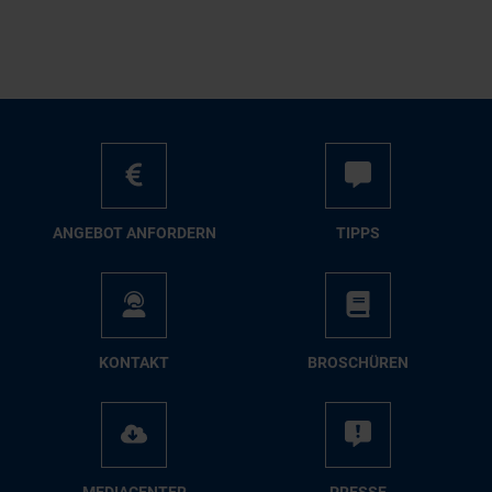
AN­GE­BOT AN­FOR­DERN
TIPPS
KON­TAKT
BRO­SCHÜ­REN