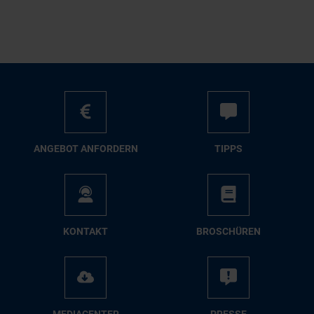
AN­GE­BOT AN­FOR­DERN
TIPPS
KON­TAKT
BRO­SCHÜ­REN