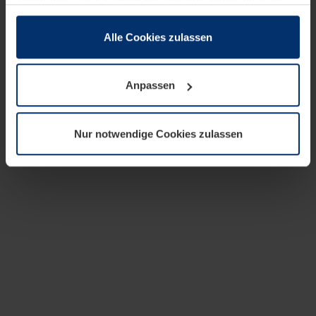
zusammen, die Sie ihnen bereitgestellt haben oder die
sie im Rahmen Ihrer Nutzung der Dienste gesammelt
haben.
Alle Cookies zulassen
Rechtlich können wir Cookies auf Ihrem Gerät speichern,
wenn diese für den Betrieb dieser Seite unbedingt
Anpassen
notwendig sind. Für alle anderen Cookie-Typen benötigen
wir Ihre Erlaubnis. Ihre Einwilligung können Sie jederzeit
in der Cookie-Erläuterung auf der Seite
Nur notwendige Cookies zulassen
Datenschutzerklärung
unserer Website ändern oder
widerrufen.