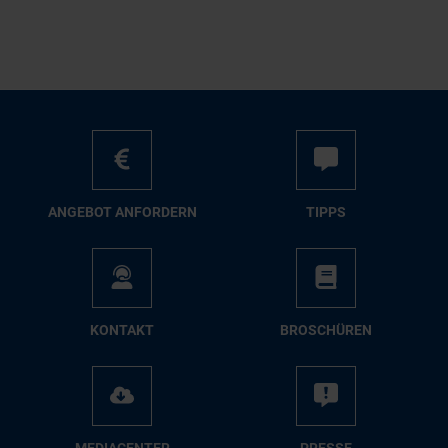
AN­GE­BOT AN­FOR­DERN
TIPPS
KON­TAKT
BRO­SCHÜ­REN