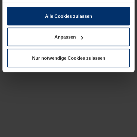
zusammen, die Sie ihnen bereitgestellt haben oder die
sie im Rahmen Ihrer Nutzung der Dienste gesammelt
haben.
Alle Cookies zulassen
Rechtlich können wir Cookies auf Ihrem Gerät speichern,
wenn diese für den Betrieb dieser Seite unbedingt
Anpassen
notwendig sind. Für alle anderen Cookie-Typen benötigen
wir Ihre Erlaubnis. Ihre Einwilligung können Sie jederzeit
in der Cookie-Erläuterung auf der Seite
Nur notwendige Cookies zulassen
Datenschutzerklärung
unserer Website ändern oder
widerrufen.