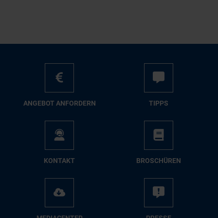
AN­GE­BOT AN­FOR­DERN
TIPPS
KON­TAKT
BRO­SCHÜ­REN