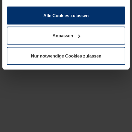
zusammen, die Sie ihnen bereitgestellt haben oder die
sie im Rahmen Ihrer Nutzung der Dienste gesammelt
haben.
Alle Cookies zulassen
Rechtlich können wir Cookies auf Ihrem Gerät speichern,
wenn diese für den Betrieb dieser Seite unbedingt
Anpassen
notwendig sind. Für alle anderen Cookie-Typen benötigen
wir Ihre Erlaubnis. Ihre Einwilligung können Sie jederzeit
in der Cookie-Erläuterung auf der Seite
Nur notwendige Cookies zulassen
Datenschutzerklärung
unserer Website ändern oder
widerrufen.