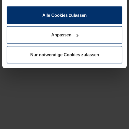
zusammen, die Sie ihnen bereitgestellt haben oder die
sie im Rahmen Ihrer Nutzung der Dienste gesammelt
haben.
Alle Cookies zulassen
Rechtlich können wir Cookies auf Ihrem Gerät speichern,
wenn diese für den Betrieb dieser Seite unbedingt
Anpassen
notwendig sind. Für alle anderen Cookie-Typen benötigen
wir Ihre Erlaubnis. Ihre Einwilligung können Sie jederzeit
in der Cookie-Erläuterung auf der Seite
Nur notwendige Cookies zulassen
Datenschutzerklärung
unserer Website ändern oder
widerrufen.