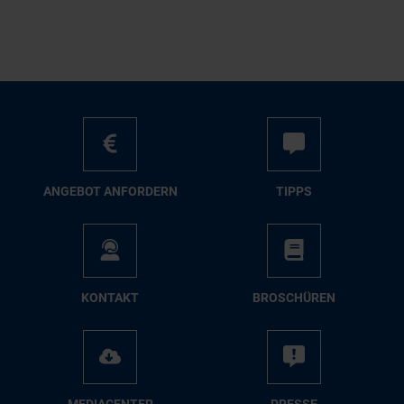
AN­GE­BOT AN­FOR­DERN
TIPPS
KON­TAKT
BRO­SCHÜ­REN