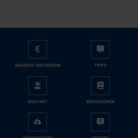
AN­GE­BOT AN­FOR­DERN
TIPPS
KON­TAKT
BRO­SCHÜ­REN