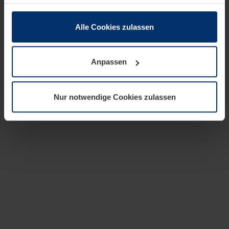
zusammen, die Sie ihnen bereitgestellt haben oder die
sie im Rahmen Ihrer Nutzung der Dienste gesammelt
haben.
Alle Cookies zulassen
Rechtlich können wir Cookies auf Ihrem Gerät speichern,
wenn diese für den Betrieb dieser Seite unbedingt
Anpassen
notwendig sind. Für alle anderen Cookie-Typen benötigen
wir Ihre Erlaubnis. Ihre Einwilligung können Sie jederzeit
in der Cookie-Erläuterung auf der Seite
Nur notwendige Cookies zulassen
Datenschutzerklärung
unserer Website ändern oder
widerrufen.