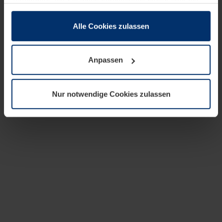
zusammen, die Sie ihnen bereitgestellt haben oder die
sie im Rahmen Ihrer Nutzung der Dienste gesammelt
haben.
Alle Cookies zulassen
Rechtlich können wir Cookies auf Ihrem Gerät speichern,
wenn diese für den Betrieb dieser Seite unbedingt
Anpassen
notwendig sind. Für alle anderen Cookie-Typen benötigen
wir Ihre Erlaubnis. Ihre Einwilligung können Sie jederzeit
in der Cookie-Erläuterung auf der Seite
Nur notwendige Cookies zulassen
Datenschutzerklärung
unserer Website ändern oder
widerrufen.