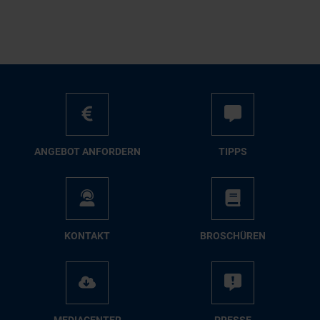
AN­GE­BOT AN­FOR­DERN
TIPPS
KON­TAKT
BRO­SCHÜ­REN