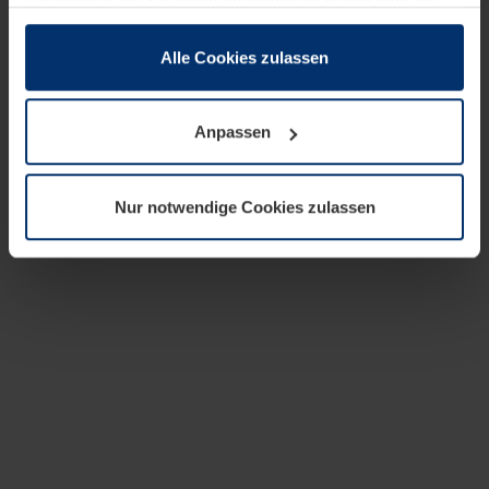
zusammen, die Sie ihnen bereitgestellt haben oder die
sie im Rahmen Ihrer Nutzung der Dienste gesammelt
haben.
Alle Cookies zulassen
Rechtlich können wir Cookies auf Ihrem Gerät speichern,
wenn diese für den Betrieb dieser Seite unbedingt
Anpassen
notwendig sind. Für alle anderen Cookie-Typen benötigen
wir Ihre Erlaubnis. Ihre Einwilligung können Sie jederzeit
in der Cookie-Erläuterung auf der Seite
Nur notwendige Cookies zulassen
Datenschutzerklärung
unserer Website ändern oder
widerrufen.