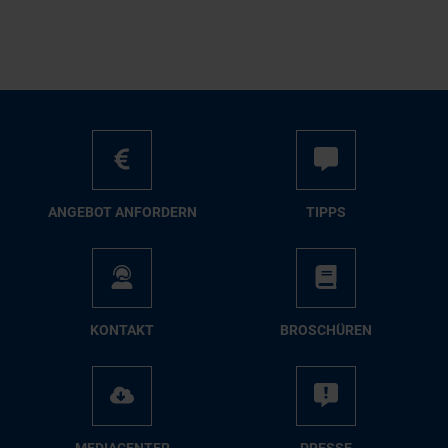
AN­GE­BOT AN­FOR­DERN
TIPPS
KON­TAKT
BRO­SCHÜ­REN