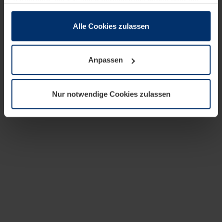
zusammen, die Sie ihnen bereitgestellt haben oder die
sie im Rahmen Ihrer Nutzung der Dienste gesammelt
haben.
Alle Cookies zulassen
Rechtlich können wir Cookies auf Ihrem Gerät speichern,
wenn diese für den Betrieb dieser Seite unbedingt
Anpassen
notwendig sind. Für alle anderen Cookie-Typen benötigen
wir Ihre Erlaubnis. Ihre Einwilligung können Sie jederzeit
in der Cookie-Erläuterung auf der Seite
Nur notwendige Cookies zulassen
Datenschutzerklärung
unserer Website ändern oder
widerrufen.