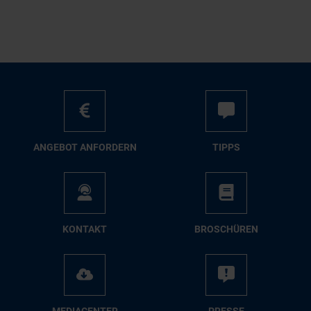
AN­GE­BOT AN­FOR­DERN
TIPPS
KON­TAKT
BRO­SCHÜ­REN