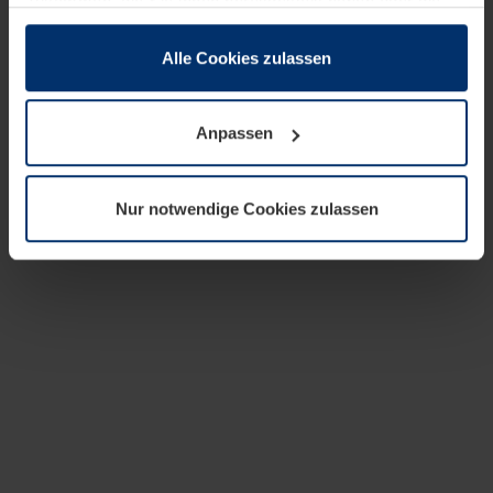
zusammen, die Sie ihnen bereitgestellt haben oder die
sie im Rahmen Ihrer Nutzung der Dienste gesammelt
haben.
Alle Cookies zulassen
Rechtlich können wir Cookies auf Ihrem Gerät speichern,
wenn diese für den Betrieb dieser Seite unbedingt
Anpassen
notwendig sind. Für alle anderen Cookie-Typen benötigen
wir Ihre Erlaubnis. Ihre Einwilligung können Sie jederzeit
in der Cookie-Erläuterung auf der Seite
Nur notwendige Cookies zulassen
Datenschutzerklärung
unserer Website ändern oder
widerrufen.