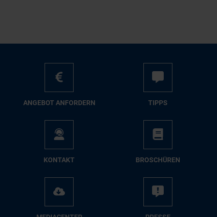
AN­GE­BOT AN­FOR­DERN
TIPPS
KON­TAKT
BRO­SCHÜ­REN