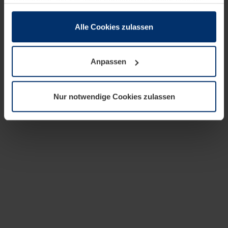
zusammen, die Sie ihnen bereitgestellt haben oder die
sie im Rahmen Ihrer Nutzung der Dienste gesammelt
haben.
Alle Cookies zulassen
Rechtlich können wir Cookies auf Ihrem Gerät speichern,
wenn diese für den Betrieb dieser Seite unbedingt
Anpassen
notwendig sind. Für alle anderen Cookie-Typen benötigen
wir Ihre Erlaubnis. Ihre Einwilligung können Sie jederzeit
in der Cookie-Erläuterung auf der Seite
Nur notwendige Cookies zulassen
Datenschutzerklärung
unserer Website ändern oder
widerrufen.