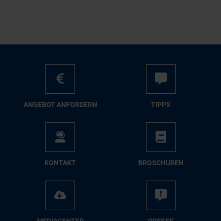
AN­GE­BOT AN­FOR­DERN
TIPPS
KON­TAKT
BRO­SCHÜ­REN