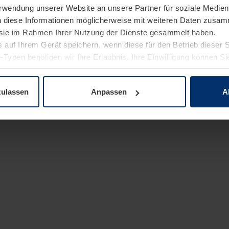
Verwendung unserer Website an unsere Partner für soziale Medi
n diese Informationen möglicherweise mit weiteren Daten zusam
e sie im Rahmen Ihrer Nutzung der Dienste gesammelt haben.
 auf Ihrem Gerät speichern, wenn diese für den Betrieb dieser 
-Typen benötigen wir Ihre Erlaubnis. Ihre Einwilligung können Sie
enschutzerklärung
unserer Website ändern oder widerrufen.
zulassen
Anpassen
A