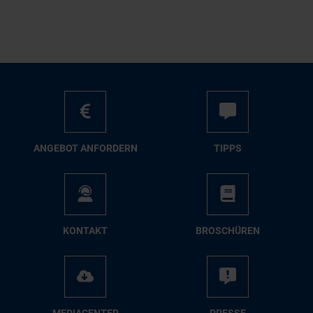
AN­GE­BOT AN­FOR­DERN
TIPPS
KON­TAKT
BRO­SCHÜ­REN