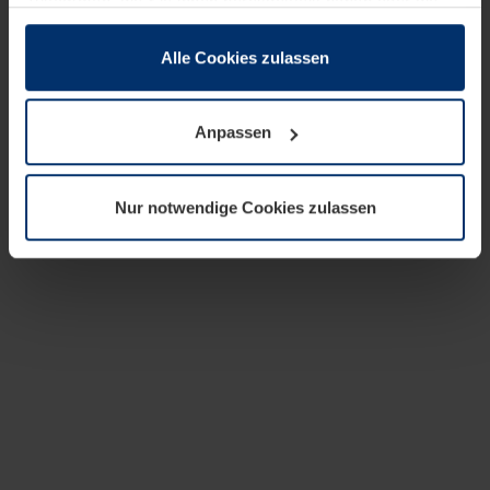
zusammen, die Sie ihnen bereitgestellt haben oder die
sie im Rahmen Ihrer Nutzung der Dienste gesammelt
haben.
Alle Cookies zulassen
Rechtlich können wir Cookies auf Ihrem Gerät speichern,
wenn diese für den Betrieb dieser Seite unbedingt
Anpassen
notwendig sind. Für alle anderen Cookie-Typen benötigen
wir Ihre Erlaubnis. Ihre Einwilligung können Sie jederzeit
in der Cookie-Erläuterung auf der Seite
Nur notwendige Cookies zulassen
Datenschutzerklärung
unserer Website ändern oder
widerrufen.