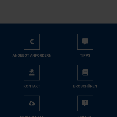
AN­GE­BOT AN­FOR­DERN
TIPPS
KON­TAKT
BRO­SCHÜ­REN