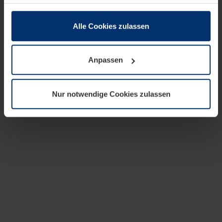
zusammen, die Sie ihnen bereitgestellt haben oder die
sie im Rahmen Ihrer Nutzung der Dienste gesammelt
haben.
Alle Cookies zulassen
Rechtlich können wir Cookies auf Ihrem Gerät speichern,
wenn diese für den Betrieb dieser Seite unbedingt
Anpassen
notwendig sind. Für alle anderen Cookie-Typen benötigen
wir Ihre Erlaubnis. Ihre Einwilligung können Sie jederzeit
in der Cookie-Erläuterung auf der Seite
Nur notwendige Cookies zulassen
Datenschutzerklärung
unserer Website ändern oder
widerrufen.