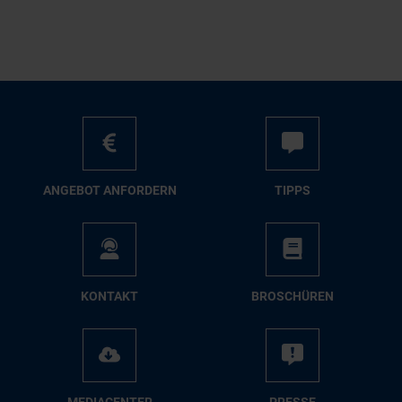
AN­GE­BOT AN­FOR­DERN
TIPPS
KON­TAKT
BRO­SCHÜ­REN