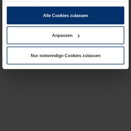
zusammen, die Sie ihnen bereitgestellt haben oder die
sie im Rahmen Ihrer Nutzung der Dienste gesammelt
haben.
Alle Cookies zulassen
Rechtlich können wir Cookies auf Ihrem Gerät speichern,
wenn diese für den Betrieb dieser Seite unbedingt
Anpassen
notwendig sind. Für alle anderen Cookie-Typen benötigen
wir Ihre Erlaubnis. Ihre Einwilligung können Sie jederzeit
in der Cookie-Erläuterung auf der Seite
Nur notwendige Cookies zulassen
Datenschutzerklärung
unserer Website ändern oder
widerrufen.