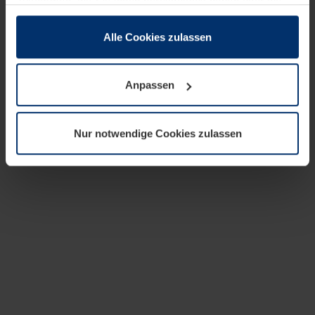
zusammen, die Sie ihnen bereitgestellt haben oder die
sie im Rahmen Ihrer Nutzung der Dienste gesammelt
haben.
Alle Cookies zulassen
Rechtlich können wir Cookies auf Ihrem Gerät speichern,
wenn diese für den Betrieb dieser Seite unbedingt
Anpassen
notwendig sind. Für alle anderen Cookie-Typen benötigen
wir Ihre Erlaubnis. Ihre Einwilligung können Sie jederzeit
in der Cookie-Erläuterung auf der Seite
Nur notwendige Cookies zulassen
Datenschutzerklärung
unserer Website ändern oder
widerrufen.