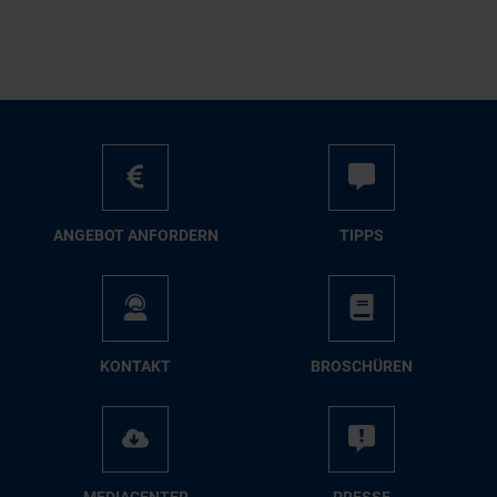
AN­GE­BOT AN­FOR­DERN
TIPPS
KON­TAKT
BRO­SCHÜ­REN