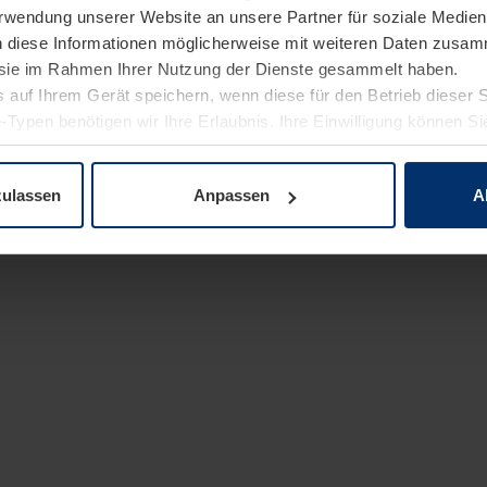
Verwendung unserer Website an unsere Partner für soziale Medi
n diese Informationen möglicherweise mit weiteren Daten zusam
e sie im Rahmen Ihrer Nutzung der Dienste gesammelt haben.
 auf Ihrem Gerät speichern, wenn diese für den Betrieb dieser 
-Typen benötigen wir Ihre Erlaubnis. Ihre Einwilligung können Sie
enschutzerklärung
unserer Website ändern oder widerrufen.
zulassen
Anpassen
A