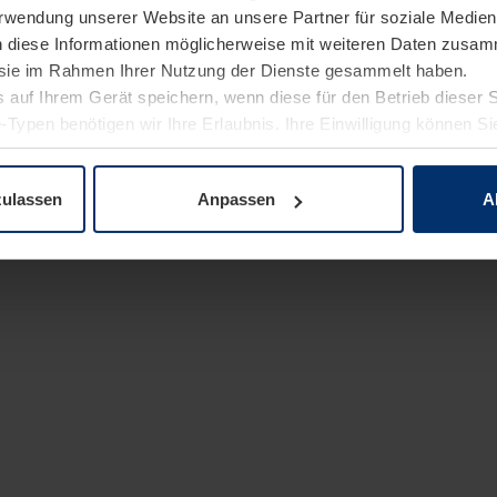
Verwendung unserer Website an unsere Partner für soziale Medi
n diese Informationen möglicherweise mit weiteren Daten zusam
e sie im Rahmen Ihrer Nutzung der Dienste gesammelt haben.
 auf Ihrem Gerät speichern, wenn diese für den Betrieb dieser 
-Typen benötigen wir Ihre Erlaubnis. Ihre Einwilligung können Sie
enschutzerklärung
unserer Website ändern oder widerrufen.
zulassen
Anpassen
A