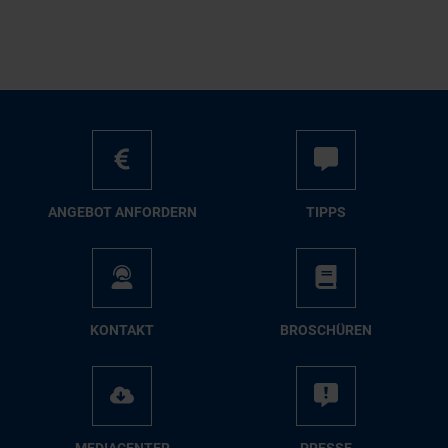
AN­GE­BOT AN­FOR­DERN
TIPPS
KON­TAKT
BRO­SCHÜ­REN