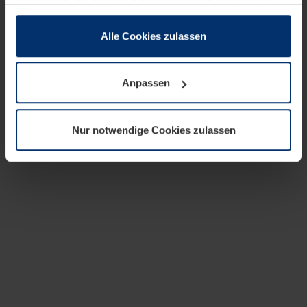
zusammen, die Sie ihnen bereitgestellt haben oder die
sie im Rahmen Ihrer Nutzung der Dienste gesammelt
haben.
Alle Cookies zulassen
Rechtlich können wir Cookies auf Ihrem Gerät speichern,
wenn diese für den Betrieb dieser Seite unbedingt
Anpassen
notwendig sind. Für alle anderen Cookie-Typen benötigen
wir Ihre Erlaubnis. Ihre Einwilligung können Sie jederzeit
in der Cookie-Erläuterung auf der Seite
Nur notwendige Cookies zulassen
Datenschutzerklärung
unserer Website ändern oder
widerrufen.