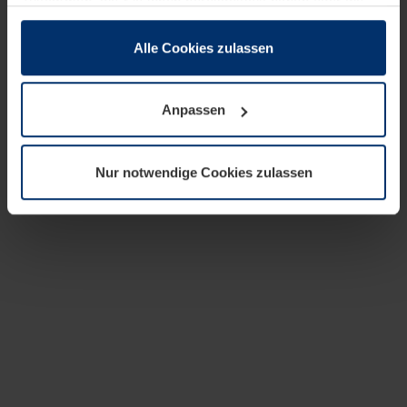
zusammen, die Sie ihnen bereitgestellt haben oder die
sie im Rahmen Ihrer Nutzung der Dienste gesammelt
haben.
Alle Cookies zulassen
Rechtlich können wir Cookies auf Ihrem Gerät speichern,
wenn diese für den Betrieb dieser Seite unbedingt
Anpassen
notwendig sind. Für alle anderen Cookie-Typen benötigen
wir Ihre Erlaubnis. Ihre Einwilligung können Sie jederzeit
in der Cookie-Erläuterung auf der Seite
Nur notwendige Cookies zulassen
Datenschutzerklärung
unserer Website ändern oder
widerrufen.