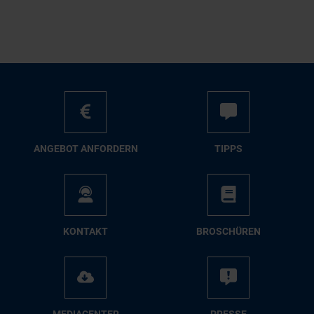
AN­GE­BOT AN­FOR­DERN
TIPPS
KON­TAKT
BRO­SCHÜ­REN