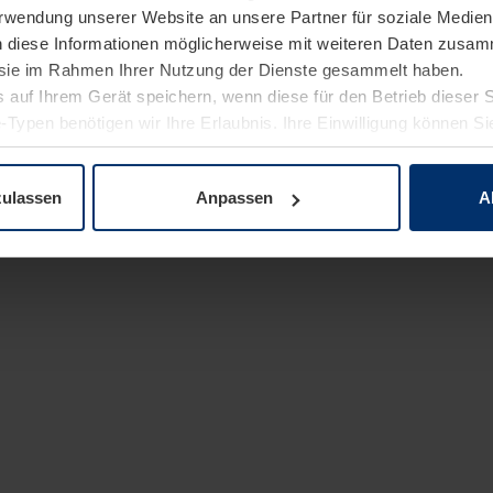
Verwendung unserer Website an unsere Partner für soziale Medi
n diese Informationen möglicherweise mit weiteren Daten zusam
e sie im Rahmen Ihrer Nutzung der Dienste gesammelt haben.
 auf Ihrem Gerät speichern, wenn diese für den Betrieb dieser 
-Typen benötigen wir Ihre Erlaubnis. Ihre Einwilligung können Sie
enschutzerklärung
unserer Website ändern oder widerrufen.
zulassen
Anpassen
A