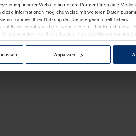
Verwendung unserer Website an unsere Partner für soziale Medi
n diese Informationen möglicherweise mit weiteren Daten zusam
e sie im Rahmen Ihrer Nutzung der Dienste gesammelt haben.
 auf Ihrem Gerät speichern, wenn diese für den Betrieb dieser 
-Typen benötigen wir Ihre Erlaubnis. Ihre Einwilligung können Sie
enschutzerklärung
unserer Website ändern oder widerrufen.
zulassen
Anpassen
A