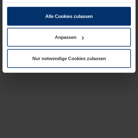
zusammen, die Sie ihnen bereitgestellt haben oder die
sie im Rahmen Ihrer Nutzung der Dienste gesammelt
haben.
Alle Cookies zulassen
Rechtlich können wir Cookies auf Ihrem Gerät speichern,
wenn diese für den Betrieb dieser Seite unbedingt
Anpassen
notwendig sind. Für alle anderen Cookie-Typen benötigen
wir Ihre Erlaubnis. Ihre Einwilligung können Sie jederzeit
in der Cookie-Erläuterung auf der Seite
Nur notwendige Cookies zulassen
Datenschutzerklärung
unserer Website ändern oder
widerrufen.