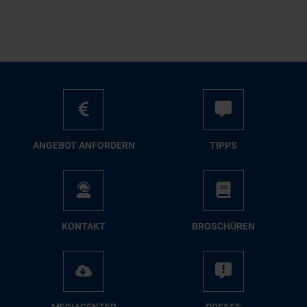
AN­GE­BOT AN­FOR­DERN
TIPPS
KON­TAKT
BRO­SCHÜ­REN