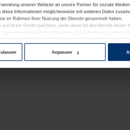
Verwendung unserer Website an unsere Partner für soziale Medi
n diese Informationen möglicherweise mit weiteren Daten zusam
e sie im Rahmen Ihrer Nutzung der Dienste gesammelt haben.
 auf Ihrem Gerät speichern, wenn diese für den Betrieb dieser 
-Typen benötigen wir Ihre Erlaubnis. Ihre Einwilligung können Sie
enschutzerklärung
unserer Website ändern oder widerrufen.
zulassen
Anpassen
A