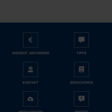
AN­GE­BOT AN­FOR­DERN
TIPPS
KON­TAKT
BRO­SCHÜ­REN