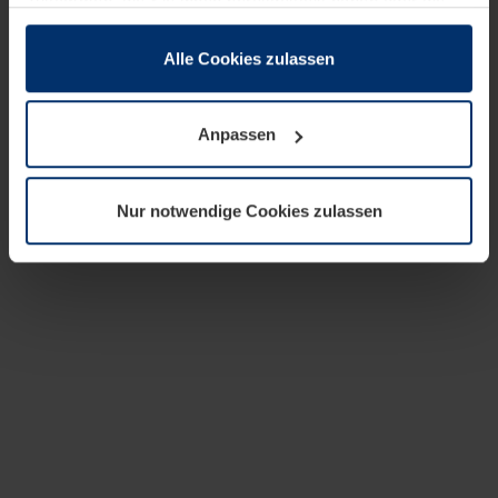
zusammen, die Sie ihnen bereitgestellt haben oder die
sie im Rahmen Ihrer Nutzung der Dienste gesammelt
haben.
Alle Cookies zulassen
Rechtlich können wir Cookies auf Ihrem Gerät speichern,
wenn diese für den Betrieb dieser Seite unbedingt
Anpassen
notwendig sind. Für alle anderen Cookie-Typen benötigen
wir Ihre Erlaubnis. Ihre Einwilligung können Sie jederzeit
in der Cookie-Erläuterung auf der Seite
Nur notwendige Cookies zulassen
Datenschutzerklärung
unserer Website ändern oder
widerrufen.