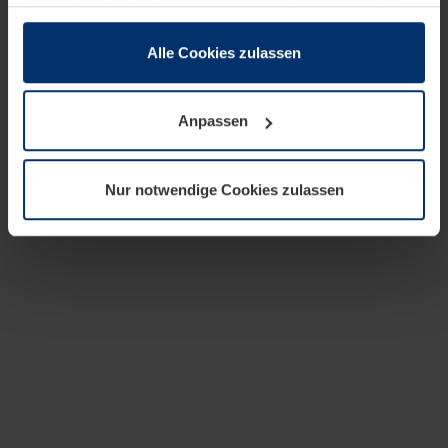
zusammen, die Sie ihnen bereitgestellt haben oder die
sie im Rahmen Ihrer Nutzung der Dienste gesammelt
haben.
Alle Cookies zulassen
Rechtlich können wir Cookies auf Ihrem Gerät speichern,
wenn diese für den Betrieb dieser Seite unbedingt
Anpassen
notwendig sind. Für alle anderen Cookie-Typen benötigen
wir Ihre Erlaubnis. Ihre Einwilligung können Sie jederzeit
in der Cookie-Erläuterung auf der Seite
Nur notwendige Cookies zulassen
Datenschutzerklärung
unserer Website ändern oder
widerrufen.