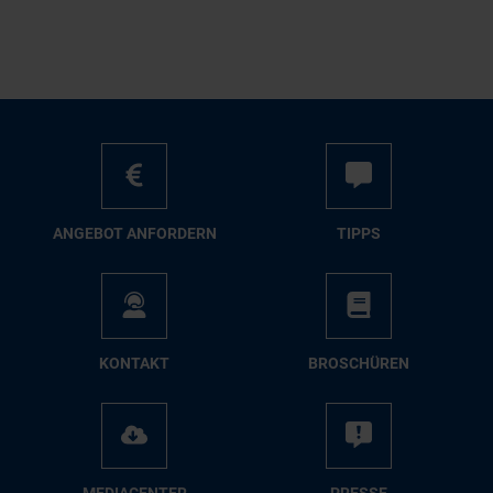
AN­GE­BOT AN­FOR­DERN
TIPPS
KON­TAKT
BRO­SCHÜ­REN