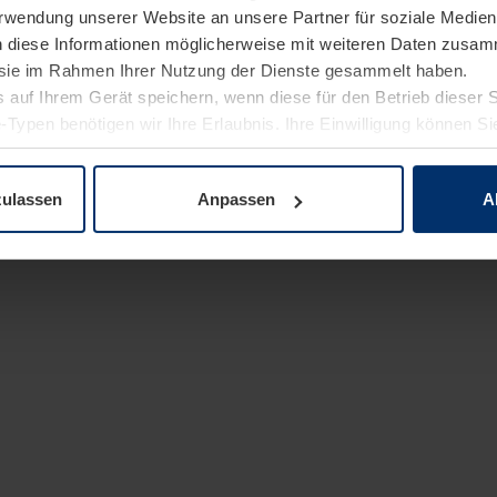
Verwendung unserer Website an unsere Partner für soziale Medi
n diese Informationen möglicherweise mit weiteren Daten zusam
e sie im Rahmen Ihrer Nutzung der Dienste gesammelt haben.
 auf Ihrem Gerät speichern, wenn diese für den Betrieb dieser 
-Typen benötigen wir Ihre Erlaubnis. Ihre Einwilligung können Sie
enschutzerklärung
unserer Website ändern oder widerrufen.
zulassen
Anpassen
A