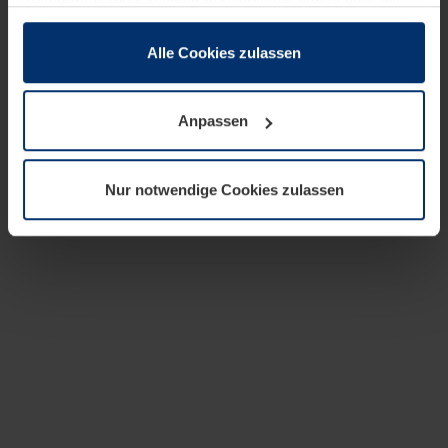
zusammen, die Sie ihnen bereitgestellt haben oder die
sie im Rahmen Ihrer Nutzung der Dienste gesammelt
haben.
Alle Cookies zulassen
Rechtlich können wir Cookies auf Ihrem Gerät speichern,
wenn diese für den Betrieb dieser Seite unbedingt
Anpassen
notwendig sind. Für alle anderen Cookie-Typen benötigen
wir Ihre Erlaubnis. Ihre Einwilligung können Sie jederzeit
in der Cookie-Erläuterung auf der Seite
Nur notwendige Cookies zulassen
Datenschutzerklärung
unserer Website ändern oder
widerrufen.