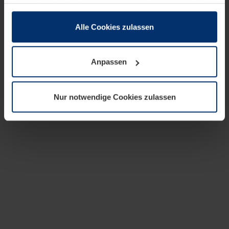
zusammen, die Sie ihnen bereitgestellt haben oder die
sie im Rahmen Ihrer Nutzung der Dienste gesammelt
haben.
Alle Cookies zulassen
Rechtlich können wir Cookies auf Ihrem Gerät speichern,
wenn diese für den Betrieb dieser Seite unbedingt
Anpassen
notwendig sind. Für alle anderen Cookie-Typen benötigen
wir Ihre Erlaubnis. Ihre Einwilligung können Sie jederzeit
in der Cookie-Erläuterung auf der Seite
Nur notwendige Cookies zulassen
Datenschutzerklärung
unserer Website ändern oder
widerrufen.