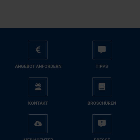
AN­GE­BOT AN­FOR­DERN
TIPPS
KON­TAKT
BRO­SCHÜ­REN