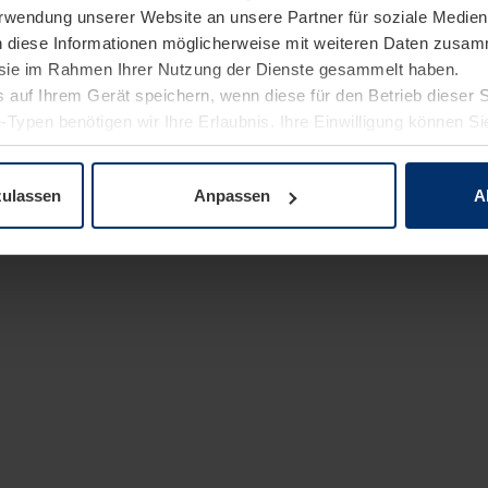
Verwendung unserer Website an unsere Partner für soziale Medi
n diese Informationen möglicherweise mit weiteren Daten zusam
e sie im Rahmen Ihrer Nutzung der Dienste gesammelt haben.
 auf Ihrem Gerät speichern, wenn diese für den Betrieb dieser 
-Typen benötigen wir Ihre Erlaubnis. Ihre Einwilligung können Sie
enschutzerklärung
unserer Website ändern oder widerrufen.
zulassen
Anpassen
A