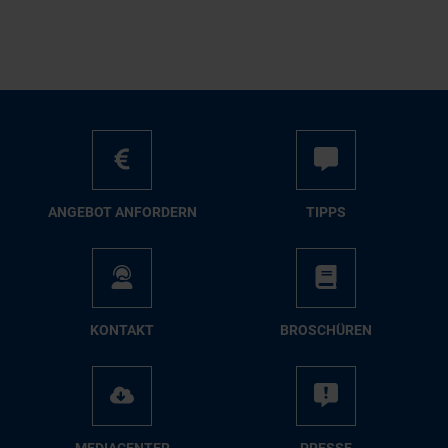
AN­GE­BOT AN­FOR­DERN
TIPPS
KON­TAKT
BRO­SCHÜ­REN