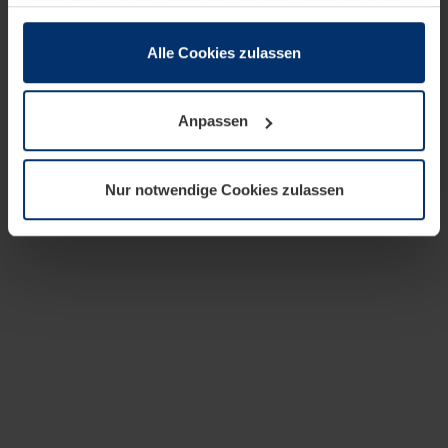
zusammen, die Sie ihnen bereitgestellt haben oder die
sie im Rahmen Ihrer Nutzung der Dienste gesammelt
haben.
Alle Cookies zulassen
Rechtlich können wir Cookies auf Ihrem Gerät speichern,
wenn diese für den Betrieb dieser Seite unbedingt
Anpassen
notwendig sind. Für alle anderen Cookie-Typen benötigen
wir Ihre Erlaubnis. Ihre Einwilligung können Sie jederzeit
in der Cookie-Erläuterung auf der Seite
Nur notwendige Cookies zulassen
Datenschutzerklärung
unserer Website ändern oder
widerrufen.