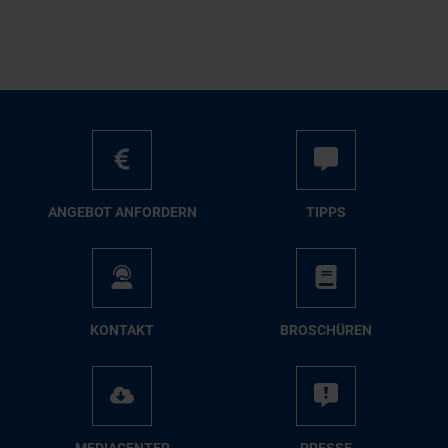
AN­GE­BOT AN­FOR­DERN
TIPPS
KON­TAKT
BRO­SCHÜ­REN