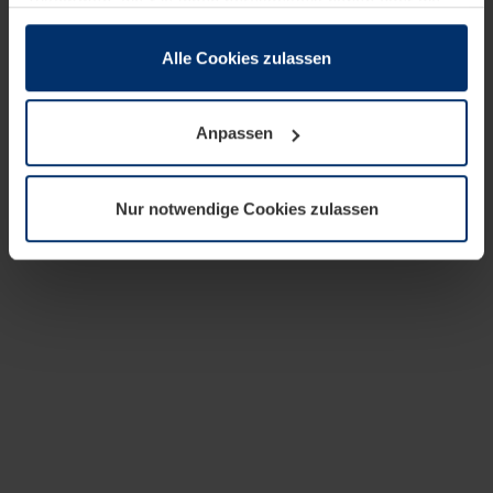
zusammen, die Sie ihnen bereitgestellt haben oder die
sie im Rahmen Ihrer Nutzung der Dienste gesammelt
haben.
Alle Cookies zulassen
Rechtlich können wir Cookies auf Ihrem Gerät speichern,
wenn diese für den Betrieb dieser Seite unbedingt
Anpassen
notwendig sind. Für alle anderen Cookie-Typen benötigen
wir Ihre Erlaubnis. Ihre Einwilligung können Sie jederzeit
in der Cookie-Erläuterung auf der Seite
Nur notwendige Cookies zulassen
Datenschutzerklärung
unserer Website ändern oder
widerrufen.