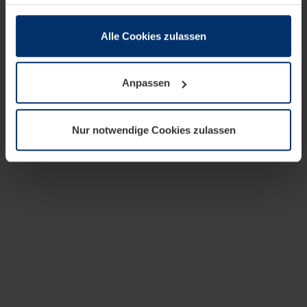
zusammen, die Sie ihnen bereitgestellt haben oder die
sie im Rahmen Ihrer Nutzung der Dienste gesammelt
haben.
Alle Cookies zulassen
Rechtlich können wir Cookies auf Ihrem Gerät speichern,
wenn diese für den Betrieb dieser Seite unbedingt
Anpassen
notwendig sind. Für alle anderen Cookie-Typen benötigen
wir Ihre Erlaubnis. Ihre Einwilligung können Sie jederzeit
in der Cookie-Erläuterung auf der Seite
Nur notwendige Cookies zulassen
Datenschutzerklärung
unserer Website ändern oder
widerrufen.