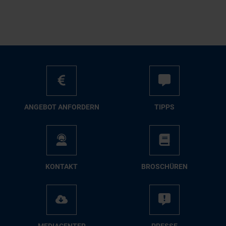
AN­GE­BOT AN­FOR­DERN
TIPPS
KON­TAKT
BRO­SCHÜ­REN