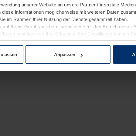
Verwendung unserer Website an unsere Partner für soziale Medi
n diese Informationen möglicherweise mit weiteren Daten zusam
e sie im Rahmen Ihrer Nutzung der Dienste gesammelt haben.
 auf Ihrem Gerät speichern, wenn diese für den Betrieb dieser 
-Typen benötigen wir Ihre Erlaubnis. Ihre Einwilligung können Sie
enschutzerklärung
unserer Website ändern oder widerrufen.
zulassen
Anpassen
A