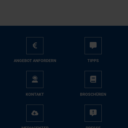
AN­GE­BOT AN­FOR­DERN
TIPPS
KON­TAKT
BRO­SCHÜ­REN