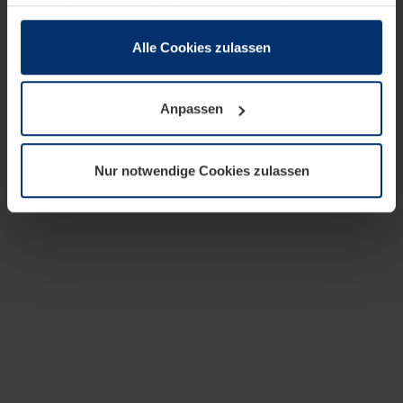
zusammen, die Sie ihnen bereitgestellt haben oder die
sie im Rahmen Ihrer Nutzung der Dienste gesammelt
haben.
Alle Cookies zulassen
Rechtlich können wir Cookies auf Ihrem Gerät speichern,
wenn diese für den Betrieb dieser Seite unbedingt
Anpassen
notwendig sind. Für alle anderen Cookie-Typen benötigen
wir Ihre Erlaubnis. Ihre Einwilligung können Sie jederzeit
in der Cookie-Erläuterung auf der Seite
Nur notwendige Cookies zulassen
Datenschutzerklärung
unserer Website ändern oder
widerrufen.