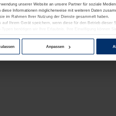
Verwendung unserer Website an unsere Partner für soziale Medi
n diese Informationen möglicherweise mit weiteren Daten zusam
e sie im Rahmen Ihrer Nutzung der Dienste gesammelt haben.
 auf Ihrem Gerät speichern, wenn diese für den Betrieb dieser 
-Typen benötigen wir Ihre Erlaubnis. Ihre Einwilligung können Sie
enschutzerklärung
unserer Website ändern oder widerrufen.
zulassen
Anpassen
A