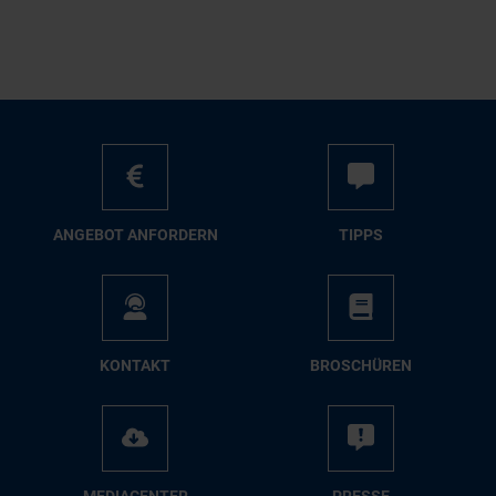
AN­GE­BOT AN­FOR­DERN
TIPPS
KON­TAKT
BRO­SCHÜ­REN