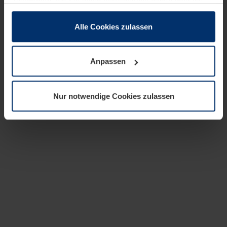
zusammen, die Sie ihnen bereitgestellt haben oder die
sie im Rahmen Ihrer Nutzung der Dienste gesammelt
haben.
Alle Cookies zulassen
Rechtlich können wir Cookies auf Ihrem Gerät speichern,
wenn diese für den Betrieb dieser Seite unbedingt
Anpassen
notwendig sind. Für alle anderen Cookie-Typen benötigen
wir Ihre Erlaubnis. Ihre Einwilligung können Sie jederzeit
in der Cookie-Erläuterung auf der Seite
Nur notwendige Cookies zulassen
Datenschutzerklärung
unserer Website ändern oder
widerrufen.