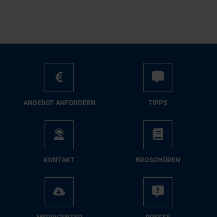
AN­GE­BOT AN­FOR­DERN
TIPPS
KON­TAKT
BRO­SCHÜ­REN