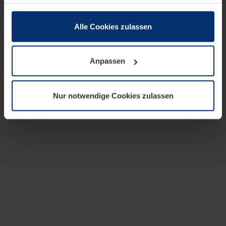
zusammen, die Sie ihnen bereitgestellt haben oder die
sie im Rahmen Ihrer Nutzung der Dienste gesammelt
haben.
Alle Cookies zulassen
Rechtlich können wir Cookies auf Ihrem Gerät speichern,
wenn diese für den Betrieb dieser Seite unbedingt
Anpassen
notwendig sind. Für alle anderen Cookie-Typen benötigen
wir Ihre Erlaubnis. Ihre Einwilligung können Sie jederzeit
in der Cookie-Erläuterung auf der Seite
Nur notwendige Cookies zulassen
Datenschutzerklärung
unserer Website ändern oder
widerrufen.