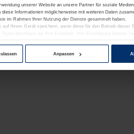
Verwendung unserer Website an unsere Partner für soziale Medi
n diese Informationen möglicherweise mit weiteren Daten zusam
e sie im Rahmen Ihrer Nutzung der Dienste gesammelt haben.
 auf Ihrem Gerät speichern, wenn diese für den Betrieb dieser 
-Typen benötigen wir Ihre Erlaubnis. Ihre Einwilligung können Sie
enschutzerklärung
unserer Website ändern oder widerrufen.
zulassen
Anpassen
A