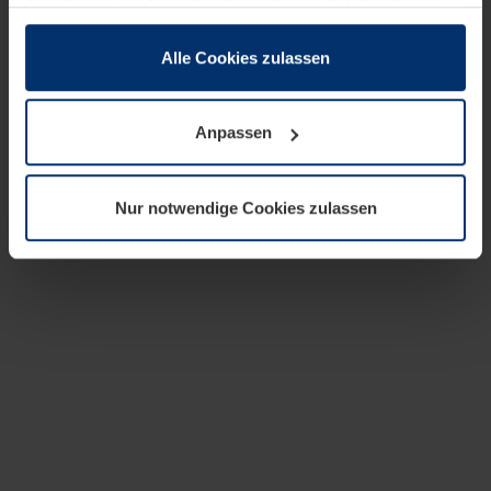
zusammen, die Sie ihnen bereitgestellt haben oder die
sie im Rahmen Ihrer Nutzung der Dienste gesammelt
haben.
Alle Cookies zulassen
Rechtlich können wir Cookies auf Ihrem Gerät speichern,
wenn diese für den Betrieb dieser Seite unbedingt
Anpassen
notwendig sind. Für alle anderen Cookie-Typen benötigen
wir Ihre Erlaubnis. Ihre Einwilligung können Sie jederzeit
in der Cookie-Erläuterung auf der Seite
Nur notwendige Cookies zulassen
Datenschutzerklärung
unserer Website ändern oder
widerrufen.