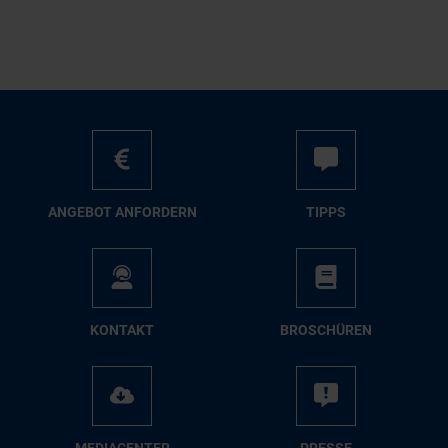
AN­GE­BOT AN­FOR­DERN
TIPPS
KON­TAKT
BRO­SCHÜ­REN